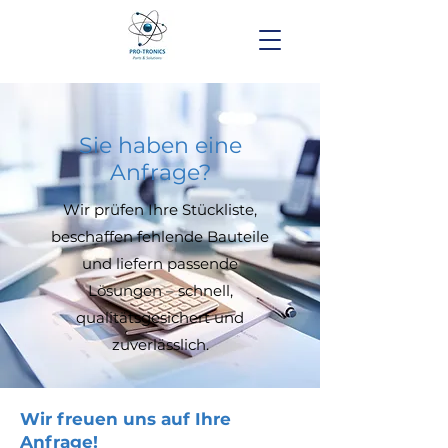
Sie haben eine
Anfrage?
Wir prüfen Ihre Stückliste,
beschaffen fehlende Bauteile
und liefern passende
Lösungen – schnell,
qualitätsgesichert und
zuverlässlich.
Wir freuen uns auf Ihre
Anfrage!