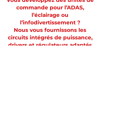
Vous développez des unités de
commande pour l’ADAS,
l’éclairage ou
l’infodivertissement ?
Nous vous fournissons les
circuits intégrés de puissance,
drivers et régulateurs adaptés
–
avec une traçabilité garantie
ou issus d’approvisionnement
sécurisé sur le marché
secondaire.
Demander une étude de projet