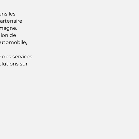
ns les
partenaire
lemagne.
tion de
 automobile,
des services
olutions sur