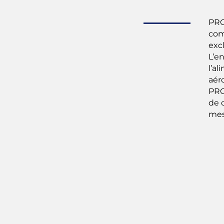
PRO
com
exc
L’en
l’a
aér
PRO
de 
mes