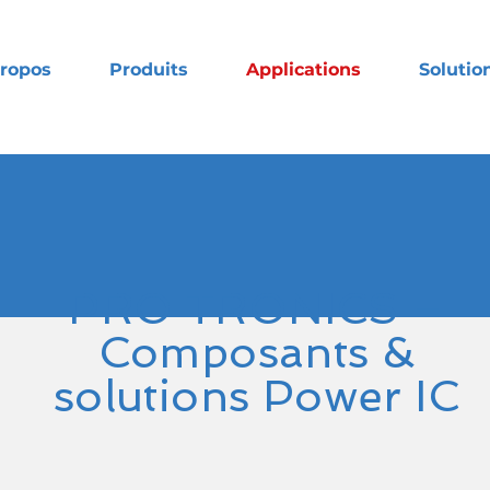
propos
Produits
Applications
Solutio
PRO TRONICS –
Composants &
solutions Power IC