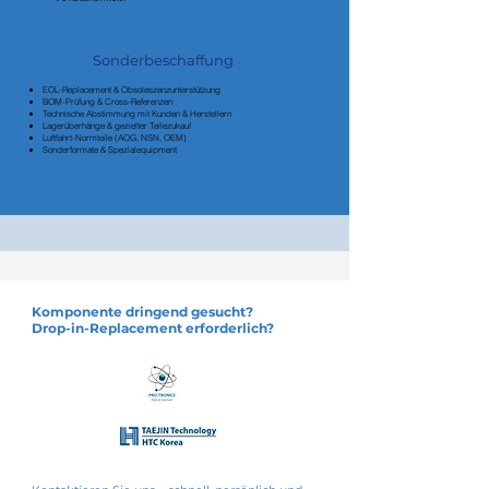
Sonderbeschaffung
EOL-Replacement & Obsoleszenzunterstützung
BOM-Prüfung & Cross-Referenzen
Technische Abstimmung mit Kunden & Herstellern
Lagerüberhänge & gezielter Teilezukauf
Luftfahrt-Normteile (AOG, NSN, OEM)
Sonderformate & Spezialequipment
Komponente dringend gesucht?
Drop-in-Replacement erforderlich?