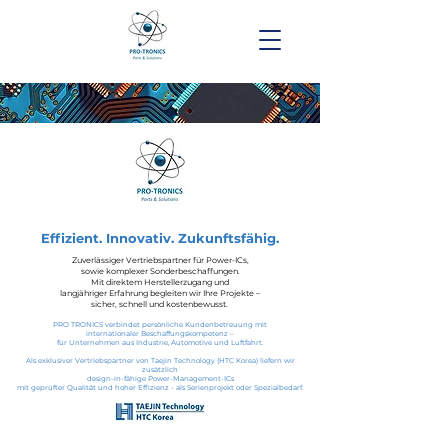
Effizient. Innovativ. Zukunftsfähig.
Zuverlässiger Vertriebspartner für Power-ICs,
sowie komplexer Sonderbeschaffungen.
Mit direktem Herstellerzugang und
langjähriger Erfahrung
begleiten wir Ihre Projekte –
sicher, schnell und kostenbewusst.
PRO TRONICS verbindet persönliche Kundenbetreuung mit
internationaler Beschaffungskompetenz –
für Unternehmen aus Industrie, Automotive und Luftfahrt.
Als exklusiver Vertriebspartner von Taejin Technology (HTC Korea) liefern wir
zusätzlich
design-in-fähige Power-Management-ICs
mit geprüfter Qualität und hoher Effizienz -
als
Serienprojekt oder Spezialbedarf.