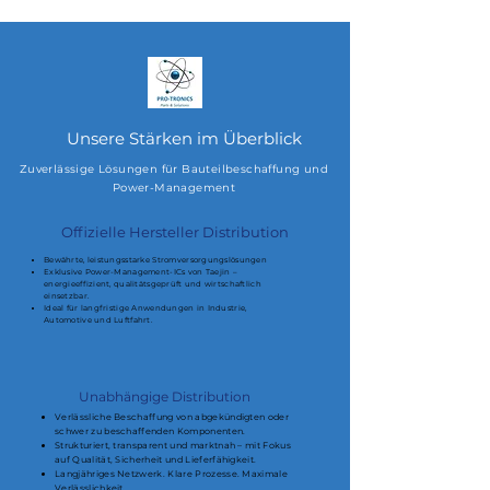
Unsere Stärken im Überblick
Zuverlässige Lösungen für Bauteilbeschaffung und
Power-Management
Offizielle Hersteller Distribution
Bewährte, leistungsstarke Stromversorgungslösungen
Exklusive Power-Management-ICs von Taejin –
energieeffizient, qualitätsgeprüft und wirtschaftlich
einsetzbar.
Ideal für langfristige Anwendungen in Industrie,
Automotive und Luftfahrt.
Unabhängige Distribution
Verlässliche Beschaffung von abgekündigten oder
schwer zu beschaffenden Komponenten.
Strukturiert, transparent und marktnah – mit Fokus
auf Qualität, Sicherheit und Lieferfähigkeit.
Langjähriges Netzwerk. Klare Prozesse. Maximale
Verlässlichkeit.